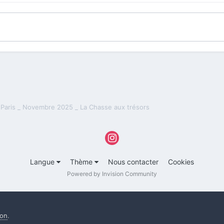
Paris _ Novembre 2025 _ La Chasse aux trésors
Langue
Thème
Nous contacter
Cookies
Powered by Invision Community
ion
.