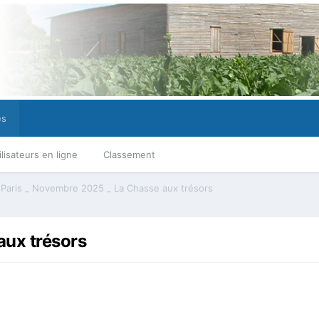
es
ilisateurs en ligne
Classement
Paris _ Novembre 2025 _ La Chasse aux trésors
aux trésors