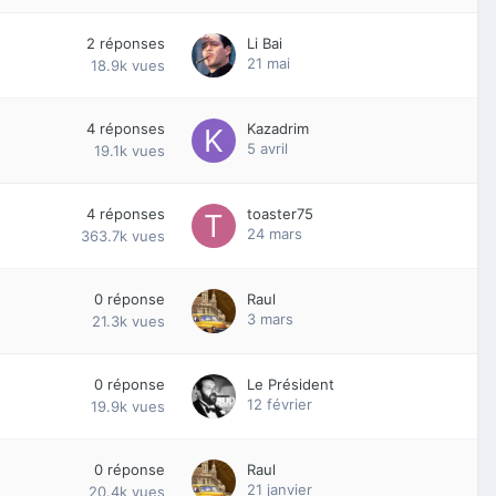
2
réponses
Li Bai
21 mai
18.9k
vues
4
réponses
Kazadrim
5 avril
19.1k
vues
4
réponses
toaster75
24 mars
363.7k
vues
0
réponse
Raul
3 mars
21.3k
vues
0
réponse
Le Président
12 février
19.9k
vues
0
réponse
Raul
21 janvier
20.4k
vues