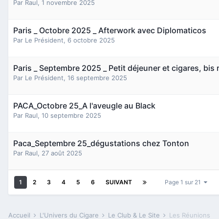
Par
Raul
,
1 novembre 2025
Paris _ Octobre 2025 _ Afterwork avec Diplomaticos
Par
Le Président
,
6 octobre 2025
Paris _ Septembre 2025 _ Petit déjeuner et cigares, bis 
Par
Le Président
,
16 septembre 2025
PACA_Octobre 25_A l'aveugle au Black
Par
Raul
,
10 septembre 2025
Paca_Septembre 25_dégustations chez Tonton
Par
Raul
,
27 août 2025
1
2
3
4
5
6
SUIVANT
Page 1 sur 21
Accueil
L'Univers du Cigare
Le Club & Le Site
Les Réunions