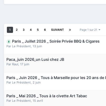
1
2
3
4
5
6
SUIVANT
Page 1 sur 21
Paris _ Juillet 2026 _ Soirée Privée BBQ & Cigares
Par
Le Président
,
13 juin
Paca_juin 2026_un Lusi chez JB
Par
Raul
,
17 juin
Paris _ Juin 2026 _ Tous à Marseille pour les 20 ans de 
Par
Le Président
,
2 juin
Paris _ Mai 2026 _ Tous à la civette Art Tabac
Par
Le Président
,
15 avril