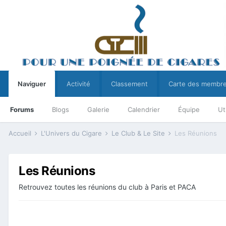
Naviguer
Activité
Classement
Carte des membr
Forums
Blogs
Galerie
Calendrier
Équipe
Ut
Accueil
L'Univers du Cigare
Le Club & Le Site
Les Réunions
Les Réunions
Retrouvez toutes les réunions du club à Paris et PACA