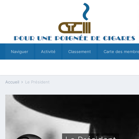
Naviguer
Activité
Classement
Carte des membr
Accueil
Le Président