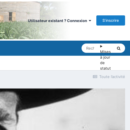
S’inscrire
Utilisateur existant ? Connexion
Mises
à jour
de
statut
Toute l’activité