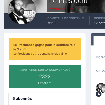
Le Président
Administrateurs
COMPTEUR DE CONTENUS
INSCRI
7569
17 oct
Le Président a gagné pour la dernière fois
le 3 août
Le Président a eu le contenu le plus aimé !
Cigar
RÉPUTATION SUR LA COMMUNAUTÉ
Mr. Mo
2322
Excellent
6 abonnés