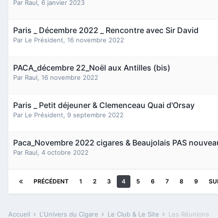
Par
Raul
,
6 janvier 2023
Paris _ Décembre 2022 _ Rencontre avec Sir David
Par
Le Président
,
16 novembre 2022
PACA_décembre 22_Noël aux Antilles (bis)
Par
Raul
,
16 novembre 2022
Paris _ Petit déjeuner & Clemenceau Quai d'Orsay
Par
Le Président
,
9 septembre 2022
Paca_Novembre 2022 cigares & Beaujolais PAS nouvea
Par
Raul
,
4 octobre 2022
PRÉCÉDENT
1
2
3
4
5
6
7
8
9
SU
Accueil
L'Univers du Cigare
Le Club & Le Site
Les Réunions