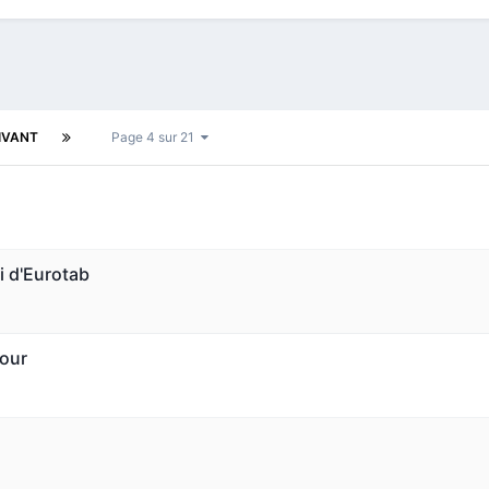
IVANT
Page 4 sur 21
i d'Eurotab
tour