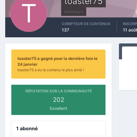
toaster75
Amateurs
COMPTEUR DE CONTENUS
INSCRI
137
11 aoû
toaster75 a gagné pour la dernière fois le
24 janvier
toaster75 a eu le contenu le plus aimé !
RÉPUTATION SUR LA COMMUNAUTÉ
202
Excellent
1 abonné