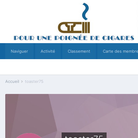
Naviguer
Activité
Classement
Carte des membr
Accueil
toaster75