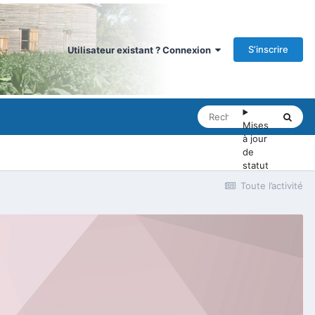
S’inscrire
Utilisateur existant ? Connexion
Mises
à jour
de
statut
Toute l’activité