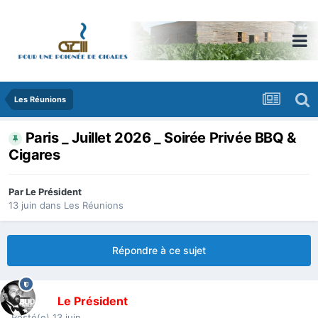
Les Réunions
Paris _ Juillet 2026 _ Soirée Privée BBQ &
Cigares
Par
Le Président
13 juin
dans
Les Réunions
Répondre à ce sujet
Le Président
Posté(e)
13 juin