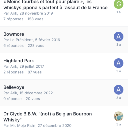
« Moins tourbés et tout pour plaire », les
whiskys japonais partent à l’assaut de la France
Par
Arik
,
28 novembre 2019
7
réponses
158
vues
Bowmore
Par
Le Président
,
5 février 2016
6
réponses
228
vues
Highland Park
Par
Arik
,
29 juillet 2017
2
réponses
87
vues
Bellevoye
Par
Arik
,
15 décembre 2022
0
réponse
20
vues
Dr Clyde B.B.W. "(not) a Belgian Bourbon
Whisky"
Par
Mr. Mojo Risin
,
27 décembre 2020