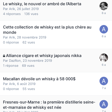
Le whisky, le nouvel or ambré de l’Alberta
Par
Arik
,
26 juillet 2019
4
réponses
136
vues
Cette collection de whisky est la plus chère au
monde
Par
Arik
,
28 novembre 2019
0
réponse
62
vues
Alliance cigare et whisky japonais nikka
Par
DazRon
,
23 novembre 2019
1
réponse
69
vues
Macallan dévoile un whisky à 58 000$
Par
Arik
,
6 août 2019
0
réponse
55
vues
Fresnes-sur-Marne : la première distillerie seine-
et-marnaise de whisky est née