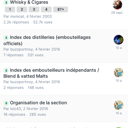
Whisky & Cigares
1
2
3
4
87
Par
mxmcat
,
4 février 2003
2.2k
réponses
52.7k
vues
Index des distilleries (embouteillages
officiels)
Par
buzzportnoy
,
4 février 2016
7
réponses
331
vues
Index des embouteilleurs indépendants /
Blend & vatted Malts
Par
buzzportnoy
,
4 février 2016
2
réponses
148
vues
Organisation de la section
Par
loic43
,
2 février 2016
16
réponses
285
vues