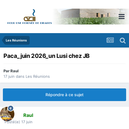
Les Réunions
Paca_juin 2026_un Lusi chez JB
Par
Raul
17 juin
dans
Les Réunions
Répondre à ce sujet
Raul
Posté(e)
17 juin