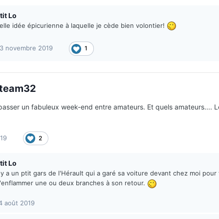
tit Lo
elle idée épicurienne à laquelle je cède bien volontier!
3 novembre 2019
1
team32
passer un fabuleux week-end entre amateurs. Et quels amateurs.... Le M
019
2
tit Lo
l y a un ptit gars de l'Hérault qui a garé sa voiture devant chez moi pou
'enflammer une ou deux branches à son retour.
4 août 2019