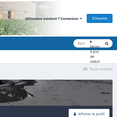
S’inscrire
Utilisateur existant ? Connexion
Mises
à jour
de
statut
Toute l’activité
Afficher le profil