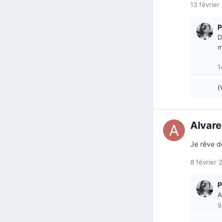
13 février
P
D
m
1
(
Alvare
Je rêve d
8 février 
P
A
9