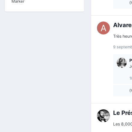
Marker
(
Alvare
Très heur
9 septem
P
J
1
(
Le Pré
Les 8,000