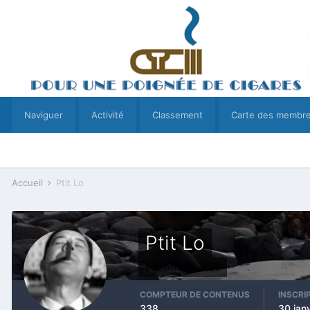
Naviguer
Activité
Classement
Carte des membr
Accueil
Ptit Lo
Ptit Lo
Los Afficionados
COMPTEUR DE CONTENUS
INSCRI
338
30 jan