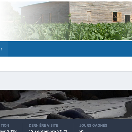
es
PTION
DERNIÈRE VISITE
JOURS GAGNÉS
vier 2018
12 septembre 2021
91