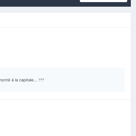
onté à la capitale...
?
?
?