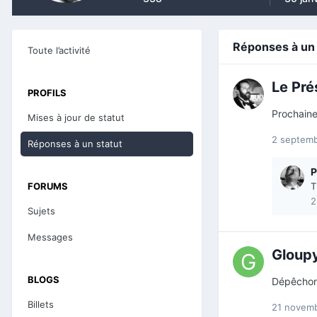
Réponses à un s
Toute l’activité
Le Pré
PROFILS
Prochaine
Mises à jour de statut
2 septem
Réponses à un statut
P
T
FORUMS
2
Sujets
Messages
Gloup
BLOGS
Dépêchons
Billets
21 novem