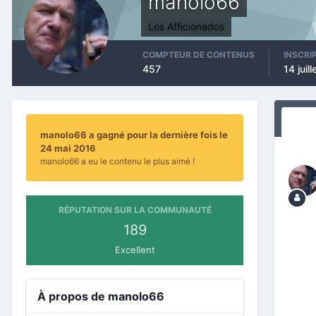
manolo66
Los Afficionados
COMPTEUR DE CONTENUS
INSCRI
457
14 juil
manolo66 a gagné pour la dernière fois le
24 mai 2016
manolo66 a eu le contenu le plus aimé !
RÉPUTATION SUR LA COMMUNAUTÉ
189
Excellent
À propos de manolo66