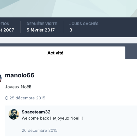
PTION
DERNIÈRE VISITE
JOURS GAGNÉS
let 2007
5 février 2017
3
Activité
manolo66
Joyeux Noël!
25 décembre 2015
Spaceteam32
Welcome back !!etjoyeux Noel !!
26 décembre 2015