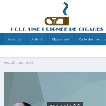
Naviguer
Activité
Classement
Carte des membr
Accueil
manolo66