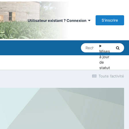
S’inscrire
Utilisateur existant ? Connexion
Mises
à jour
de
statut
Toute l’activité