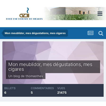
Mon meublidor, mes dégustations, mes cigares
Mon meublidor, mes dégustations, mes
cigares
Un blog de
thomasthev
BILLETS
COMMENTAIRES
VUES
6
5
21475