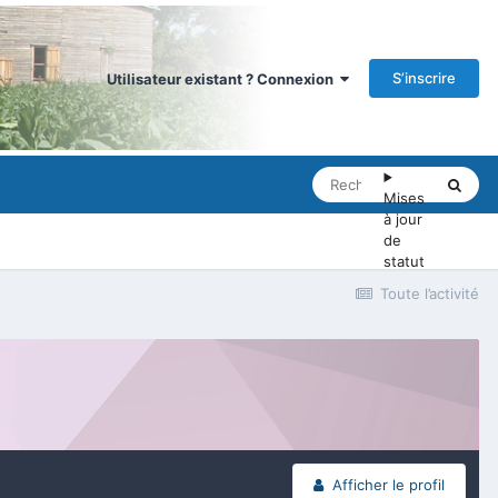
S’inscrire
Utilisateur existant ? Connexion
Mises
à jour
de
statut
Toute l’activité
Afficher le profil