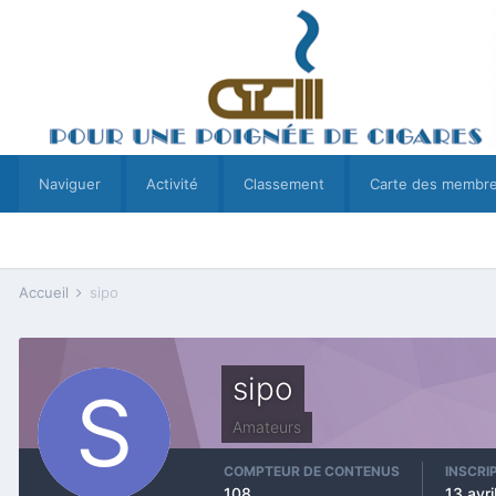
Naviguer
Activité
Classement
Carte des membr
Accueil
sipo
sipo
Amateurs
COMPTEUR DE CONTENUS
INSCRI
108
13 avri