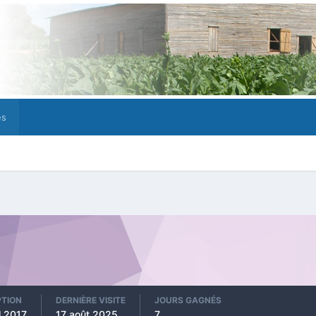
es
PTION
DERNIÈRE VISITE
JOURS GAGNÉS
l 2017
17 août 2025
7