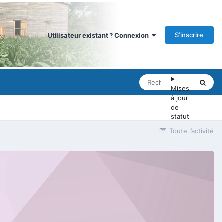
S’inscrire
Utilisateur existant ? Connexion
Mises
à jour
de
statut
Toute l’activité