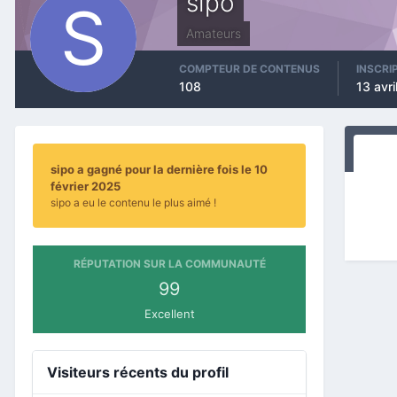
sipo
Amateurs
COMPTEUR DE CONTENUS
INSCRI
108
13 avri
sipo a gagné pour la dernière fois le 10
février 2025
sipo a eu le contenu le plus aimé !
RÉPUTATION SUR LA COMMUNAUTÉ
99
Excellent
Visiteurs récents du profil