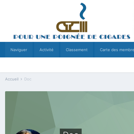
Naviguer
Activité
Classement
Carte des membr
Accueil
Doc