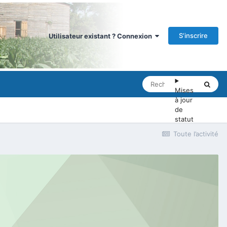
S’inscrire
Utilisateur existant ? Connexion
Mises
à jour
de
statut
Toute l’activité