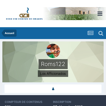
Accueil
Roms122
Los Afficionados
COMPTEUR DE CONTENUS
INSCRIPTION