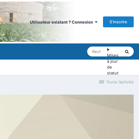
S’inscrire
Utilisateur existant ? Connexion
Mises
à jour
de
statut
Toute l’activité