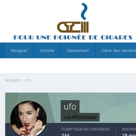
Naviguer
Activité
Classement
Carte des membr
Accueil
ufo
ufo
Los Afficionados
COMPTEUR DE CONTENUS
INSCRI
344
28 no