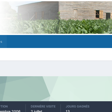
es
PTION
DERNIÈRE VISITE
JOURS GAGNÉS
vembre 2006
2 juillet
13