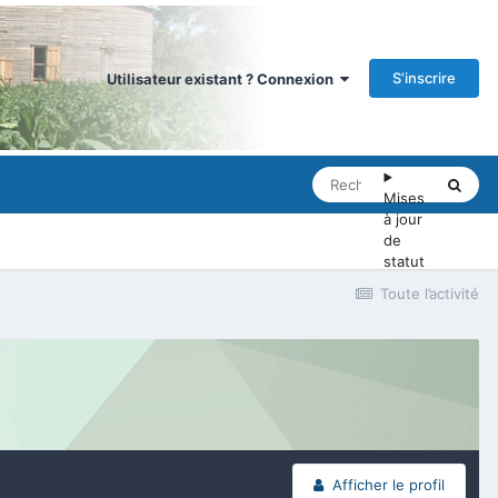
S’inscrire
Utilisateur existant ? Connexion
Mises
à jour
de
statut
Toute l’activité
Afficher le profil