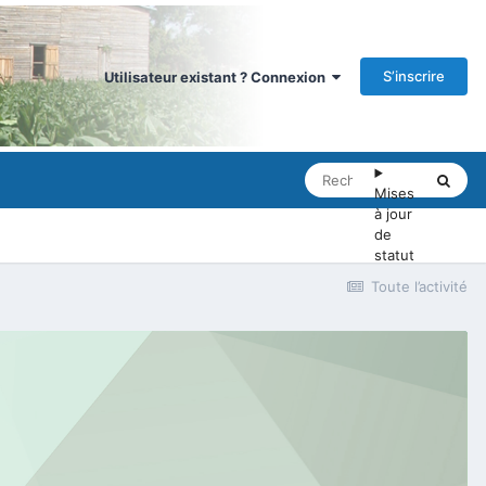
S’inscrire
Utilisateur existant ? Connexion
Mises
à jour
de
statut
Toute l’activité