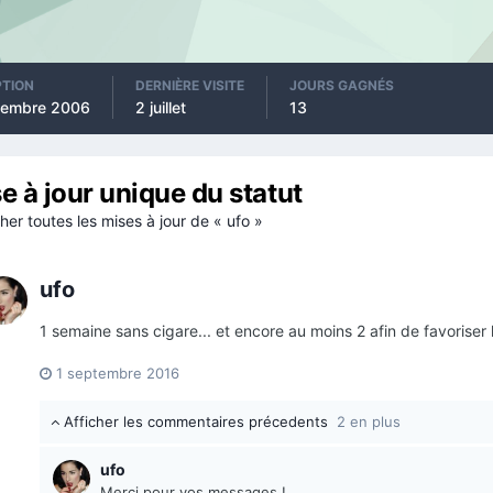
PTION
DERNIÈRE VISITE
JOURS GAGNÉS
vembre 2006
2 juillet
13
e à jour unique du statut
her toutes les mises à jour de « ufo »
ufo
1 semaine sans cigare... et encore au moins 2 afin de favoriser la c
1 septembre 2016
Afficher les commentaires précedents
2 en plus
ufo
Merci pour vos messages !