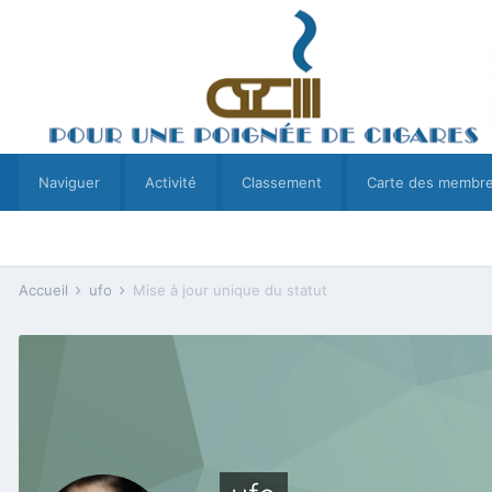
Naviguer
Activité
Classement
Carte des membr
Accueil
ufo
Mise à jour unique du statut