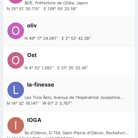
柏市, Préfecture de Chiba, Japon
N 35° 51' 30.715'' E 139° 59' 20.59''
oliv
N 49° 17' 24.061'' E 2° 52' 42.38''
Ost
N 4° 52' 1.282'' E 31° 35' 52.45''
la-finesse
Les Trois Îlets, Avenue de l'Impératrice Joséphine...
N 14° 32' 16.141'' W 61° 2' 3.767''
IOGA
Île d'Oléron, D 734, Saint-Pierre-d'Oléron, Rochefort...