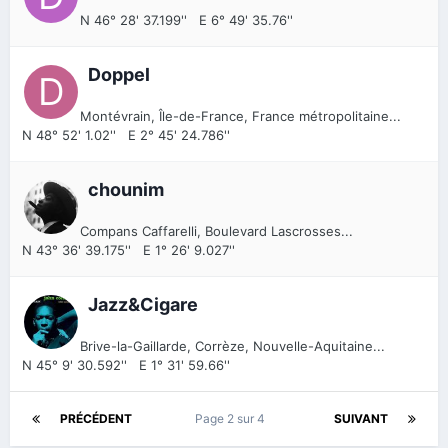
N 46° 28' 37.199'' E 6° 49' 35.76''
Doppel
Montévrain, Île-de-France, France métropolitaine...
N 48° 52' 1.02'' E 2° 45' 24.786''
chounim
Compans Caffarelli, Boulevard Lascrosses...
N 43° 36' 39.175'' E 1° 26' 9.027''
Jazz&Cigare
Brive-la-Gaillarde, Corrèze, Nouvelle-Aquitaine...
N 45° 9' 30.592'' E 1° 31' 59.66''
PRÉCÉDENT
Page 2 sur 4
SUIVANT