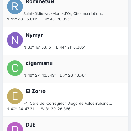
Rominet69
Saint-Didier-au-Mont-d'Or, Circonscription...
N 45° 48' 15.011'' E 4° 48' 20.055''
Nymyr
N 33° 19' 33.15'' E 44° 21' 8.305''
cigarmanu
N 48° 27' 43.549'' E 7° 28' 16.78''
El Zorro
74, Calle del Corregidor Diego de Valderrábano...
N 40° 24' 47.311'' W 3° 39' 26.366''
DJE_