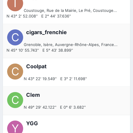
Coustouge, Rue de la Mairie, Le Pré, Coustouge...
N 43° 2' 52.008'' E 2° 44' 37.636''
cigars_frenchie
Grenoble, Isère, Auvergne-Rhône-Alpes, France...
N 45° 10' 55.743'' E 5° 43' 38.899''
Coolpat
N 43° 22' 19.549'' E 3° 2' 11.698''
Clem
N 49° 29' 42.122'' E 0° 6' 3.682''
YGG