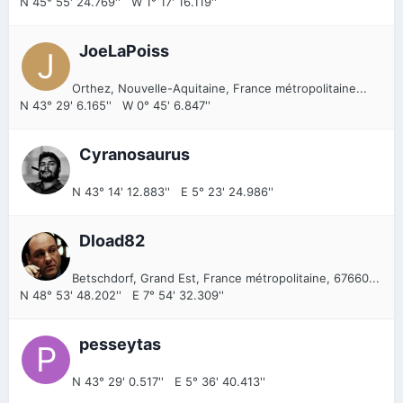
N 45° 55' 24.769'' W 1° 17' 16.119''
JoeLaPoiss
Orthez, Nouvelle-Aquitaine, France métropolitaine...
N 43° 29' 6.165'' W 0° 45' 6.847''
Cyranosaurus
N 43° 14' 12.883'' E 5° 23' 24.986''
Dload82
Betschdorf, Grand Est, France métropolitaine, 67660...
N 48° 53' 48.202'' E 7° 54' 32.309''
pesseytas
N 43° 29' 0.517'' E 5° 36' 40.413''