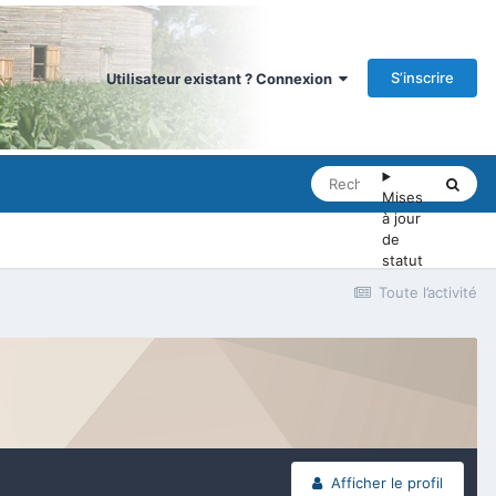
S’inscrire
Utilisateur existant ? Connexion
Mises
à jour
de
statut
Toute l’activité
Afficher le profil