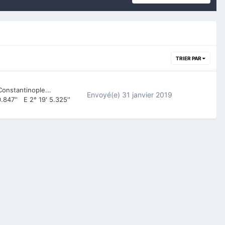
TRIER PAR
onstantinople...
Envoyé(e)
31 janvier 2019
.847'' E 2° 19' 5.325''