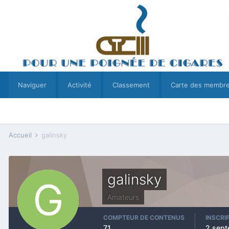
Naviguer
Activité
Classement
Carte des membr
Accueil
galinsky
galinsky
Amateurs
COMPTEUR DE CONTENUS
INSCRI
71
2 sep