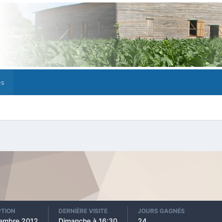
es
PTION
DERNIÈRE VISITE
JOURS GAGNÉS
tembre 2012
Dimanche à 16:30
24