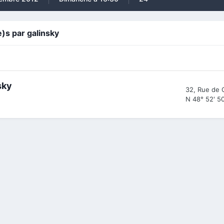
)s par galinsky
sky
32, Rue de C
N 48° 52' 50