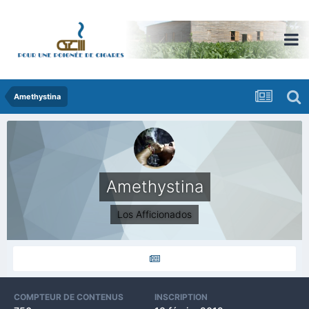
Amethystina
Amethystina
Los Afficionados
COMPTEUR DE CONTENUS
INSCRIPTION