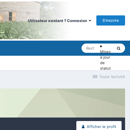
S’inscrire
Utilisateur existant ? Connexion
Mises
à jour
de
statut
Toute l’activité
Afficher le profil