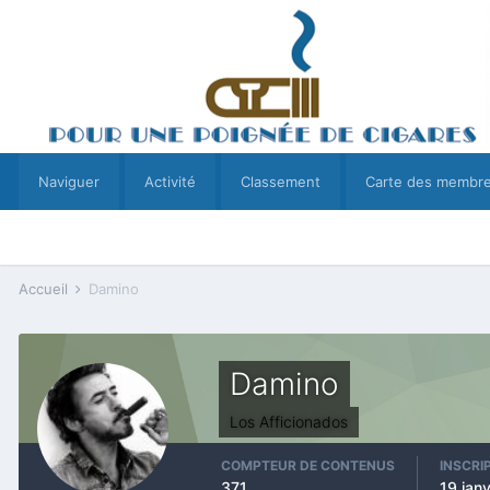
Naviguer
Activité
Classement
Carte des membr
Accueil
Damino
Damino
Los Afficionados
COMPTEUR DE CONTENUS
INSCRI
371
19 jan