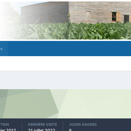
es
PTION
DERNIÈRE VISITE
JOURS GAGNÉS
vier 2012
21 juillet 2022
6