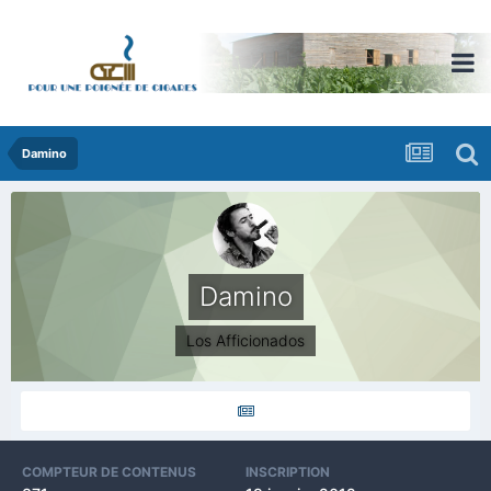
Damino
Damino
Los Afficionados
COMPTEUR DE CONTENUS
INSCRIPTION