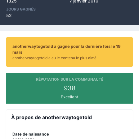
1325
7 janvier 2010
JOURS GAGNÉS
52
anotherwaytogetold a gagné pour la dernière fois le 19
mars
anotherwaytogetold a eu le contenu le plus aimé !
RÉPUTATION SUR LA COMMUNAUTÉ
938
Excellent
À propos de anotherwaytogetold
Date de naissance