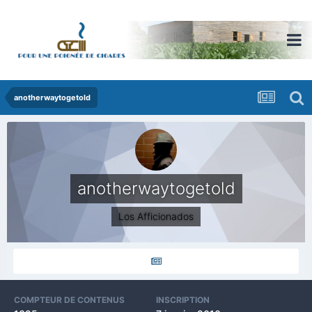
anotherwaytogetold
anotherwaytogetold
Los Afficionados
COMPTEUR DE CONTENUS
INSCRIPTION