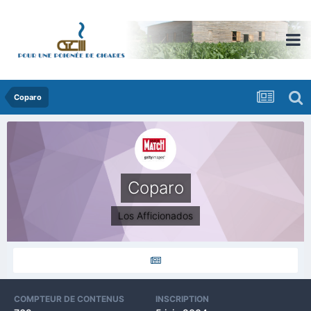
Coparo
Coparo
Los Afficionados
COMPTEUR DE CONTENUS
INSCRIPTION