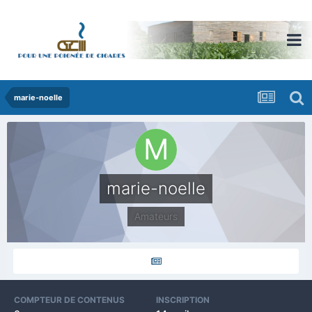
marie-noelle
marie-noelle
Amateurs
COMPTEUR DE CONTENUS
INSCRIPTION