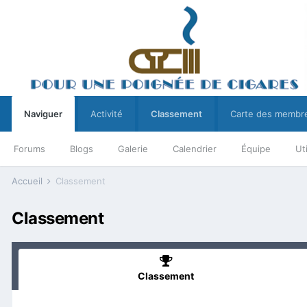
Naviguer
Activité
Classement
Carte des membr
Forums
Blogs
Galerie
Calendrier
Équipe
Ut
Accueil
Classement
Classement
Classement