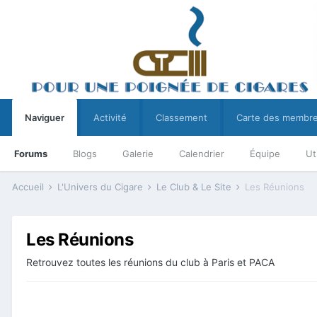
Naviguer
Activité
Classement
Carte des membr
Forums
Blogs
Galerie
Calendrier
Équipe
Ut
Accueil
L'Univers du Cigare
Le Club & Le Site
Les Réunions
Les Réunions
Retrouvez toutes les réunions du club à Paris et PACA